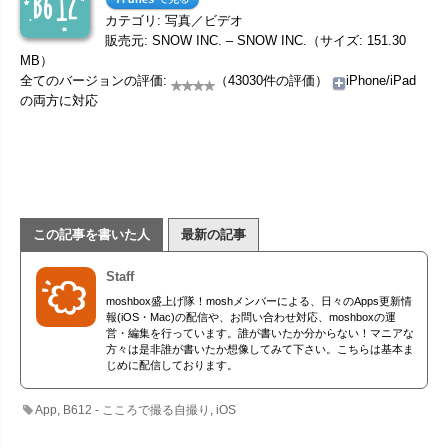
カテゴリ: 写真／ビデオ
販売元: SNOW INC. – SNOW INC.（サイズ: 151.30
MB）
全てのバージョンの評価:
（43030件の評価）
iPhone/iPad
の両方に対応
この記事を書いた人
最新の記事
Staff
moshbox盛上げ隊！moshメンバーによる、日々のApps更新情
報(iOS・Mac)の配信や、お問い合わせ対応、moshboxの運
営・編集を行っています。誰が書いたか分からない！マニアな
方々は是非誰が書いたか想像してみて下さい。こちらは基本ま
じめに配信しております。
App
,
B612 - こころで撮る自撮り
,
iOS