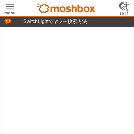
「つぶやき」の使い方
SwitchLightでヤフー検索方法
moshboxについて
moshる!とは
お問い合わせ
ニュースリリース
プライバシーポリシー
利用規約
広告掲載について