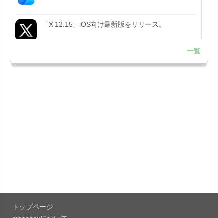
「X 12.15」iOS向け最新版をリリース。
一覧
「LINE 26.12.0」iOS向け最新版をリリース。
Liguid G...
「Pokémon GO 0.423.1」iOS向け最新版をリリー
ス。
「OneDrive 26.134.0713」Mac向け最新版をリリ
ース。...
「Microsoft OneDrive 18.6.7」iOS向け最新版を...
「Pokémon GO 0.423.0」iOS向け最新版をリリー
ス。
トップページ
「Evernote 11.28.2」Mac向け最新版をリリー
moshboxについて