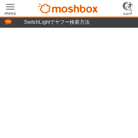
「つぶやき」の使い方
SwitchLightでヤフー検索方法
moshboxについて
moshる!とは
お問い合わせ
ニュースリリース
プライバシーポリシー
利用規約
広告掲載について