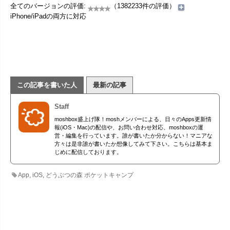
全てのバージョンの評価:
（1382233件の評価）
iPhone/iPadの両方に対応
この記事を書いた人
最新の記事
Staff
moshbox盛上げ隊！moshメンバーによる、日々のApps更新情
報(iOS・Mac)の配信や、お問い合わせ対応、moshboxの運
営・編集を行っています。誰が書いたか分からない！マニアな
方々は是非誰が書いたか想像してみて下さい。こちらは基本ま
じめに配信しております。
App
,
iOS
,
どうぶつの森 ポケットキャンプ