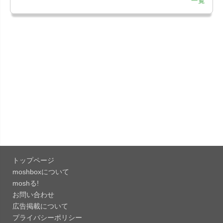
一覧
「LINE 26.12.0」iOS向け最新版をリリース。
Liguid G...
「Pokémon GO 0.423.1」iOS向け最新版をリリー
ス。
「OneDrive 26.134.0713」Mac向け最新版をリリ
ース。...
「Microsoft OneDrive 18.6.7」iOS向け最新版を...
「Pokémon GO 0.423.0」iOS向け最新版をリリー
ス。
トップページ
「Evernote 11.28.2」Mac向け最新版をリリー
moshboxについて
ス。AIプロ...
moshる!
お問い合わせ
「Minecraft: クラフト、建築、サバイバル
広告掲載について
26.40」iOS向...
プライバシーポリシー