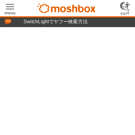
「つぶやき」の使い方
SwitchLightでヤフー検索方法
moshboxについて
moshる!とは
お問い合わせ
ニュースリリース
プライバシーポリシー
利用規約
広告掲載について