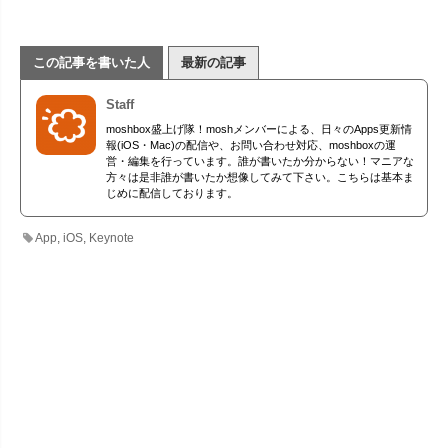
この記事を書いた人
最新の記事
Staff
moshbox盛上げ隊！moshメンバーによる、日々のApps更新情
報(iOS・Mac)の配信や、お問い合わせ対応、moshboxの運
営・編集を行っています。誰が書いたか分からない！マニアな
方々は是非誰が書いたか想像してみて下さい。こちらは基本ま
じめに配信しております。
App
,
iOS
,
Keynote