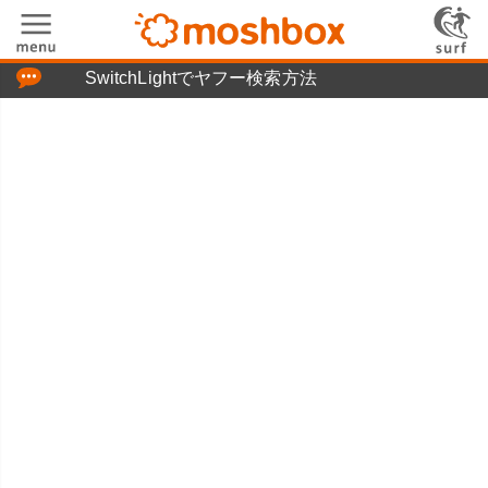
「つぶやき」の使い方
SwitchLightでヤフー検索方法
moshboxについて
moshる!とは
お問い合わせ
ニュースリリース
プライバシーポリシー
利用規約
広告掲載について