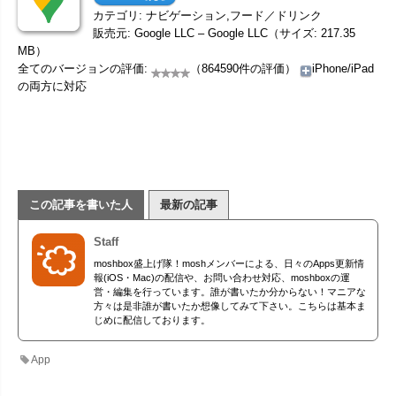
カテゴリ: ナビゲーション,フード／ドリンク
販売元: Google LLC – Google LLC（サイズ: 217.35
MB）
全てのバージョンの評価:
（864590件の評価）
iPhone/iPad
の両方に対応
この記事を書いた人
最新の記事
Staff
moshbox盛上げ隊！moshメンバーによる、日々のApps更新情
報(iOS・Mac)の配信や、お問い合わせ対応、moshboxの運
営・編集を行っています。誰が書いたか分からない！マニアな
方々は是非誰が書いたか想像してみて下さい。こちらは基本ま
じめに配信しております。
App