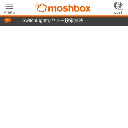
「つぶやき」の使い方
SwitchLightでヤフー検索方法
moshboxについて
moshる!とは
お問い合わせ
ニュースリリース
プライバシーポリシー
利用規約
広告掲載について