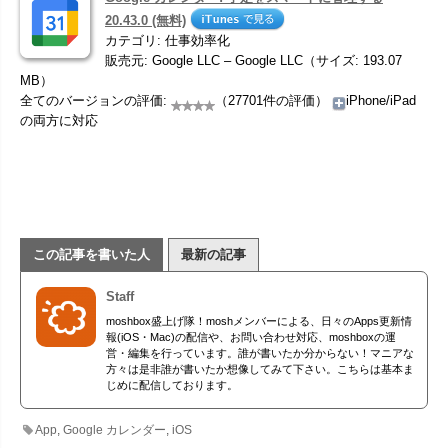
20.43.0 (無料)
カテゴリ: 仕事効率化
販売元: Google LLC – Google LLC（サイズ: 193.07
MB）
全てのバージョンの評価:
（27701件の評価）
iPhone/iPad
の両方に対応
この記事を書いた人
最新の記事
Staff
moshbox盛上げ隊！moshメンバーによる、日々のApps更新情
報(iOS・Mac)の配信や、お問い合わせ対応、moshboxの運
営・編集を行っています。誰が書いたか分からない！マニアな
方々は是非誰が書いたか想像してみて下さい。こちらは基本ま
じめに配信しております。
App
,
Google カレンダー
,
iOS