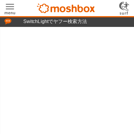
「つぶやき」の使い方
SwitchLightでヤフー検索方法
moshboxについて
moshる!とは
お問い合わせ
ニュースリリース
プライバシーポリシー
利用規約
広告掲載について