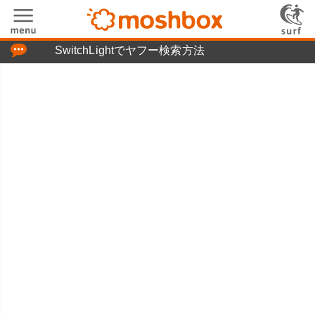
「つぶやき」の使い方
SwitchLightでヤフー検索方法
moshboxについて
moshる!とは
お問い合わせ
ニュースリリース
プライバシーポリシー
利用規約
広告掲載について