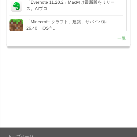
「Evernote 11.28.2」Mac向け最新版をリリー
ス。AIプロ...
「Minecraft: クラフト、建築、サバイバル
26.40」iOS向...
一覧
「Google Chrome - ウェブブラウザ
151.0.7922....
「Microsoft Outlook 5.2630.0」iOS向け最新版...
「Google カレンダー 26.29.4」iOS向け最新版を
リリース。...
「Instagram 441.0.0」iOS向け最新版をリリー
ス。
「Google ドライブ - 安全なオンライン ストレー
ジ 4.2631...
トップページ