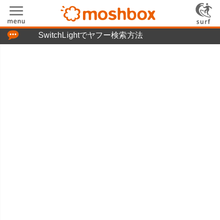
「つぶやき」の使い方
SwitchLightでヤフー検索方法
moshboxについて
moshる!とは
お問い合わせ
ニュースリリース
プライバシーポリシー
利用規約
広告掲載について