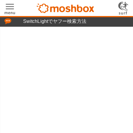
「つぶやき」の使い方
SwitchLightでヤフー検索方法
moshboxについて
moshる!とは
お問い合わせ
ニュースリリース
プライバシーポリシー
利用規約
広告掲載について