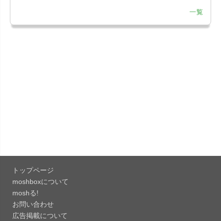
一覧
「LINE 26.12.0」iOS向け最新版をリリース。
Liguid G...
「Pokémon GO 0.423.1」iOS向け最新版をリリー
ス。
「OneDrive 26.134.0713」Mac向け最新版をリリ
ース。...
「Microsoft OneDrive 18.6.7」iOS向け最新版を...
「Pokémon GO 0.423.0」iOS向け最新版をリリー
ス。
トップページ
「Evernote 11.28.2」Mac向け最新版をリリー
moshboxについて
ス。AIプロ...
moshる!
お問い合わせ
「Minecraft: クラフト、建築、サバイバル
広告掲載について
26.40」iOS向...