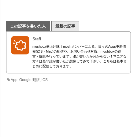
この記事を書いた人
最新の記事
Staff
moshbox盛上げ隊！moshメンバーによる、日々のApps更新情
報(iOS・Mac)の配信や、お問い合わせ対応、moshboxの運
営・編集を行っています。誰が書いたか分からない！マニアな
方々は是非誰が書いたか想像してみて下さい。こちらは基本ま
じめに配信しております。
App
,
Google 翻訳
,
iOS