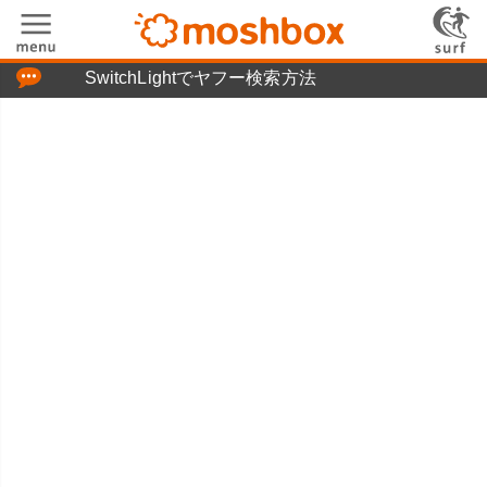
「つぶやき」の使い方
SwitchLightでヤフー検索方法
moshboxについて
moshる!とは
お問い合わせ
ニュースリリース
プライバシーポリシー
利用規約
広告掲載について