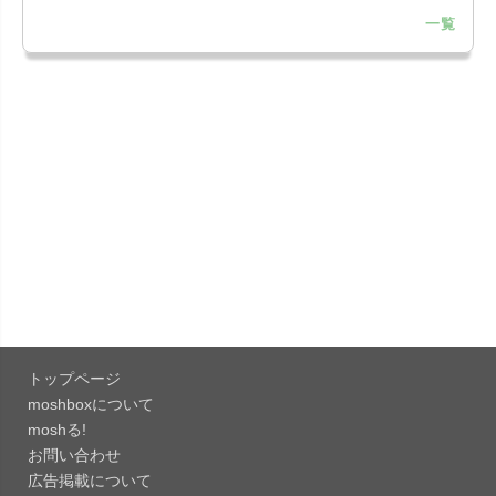
一覧
「LINE 26.12.0」iOS向け最新版をリリース。
Liguid G...
「Pokémon GO 0.423.1」iOS向け最新版をリリー
ス。
「OneDrive 26.134.0713」Mac向け最新版をリリ
ース。...
「Microsoft OneDrive 18.6.7」iOS向け最新版を...
「Pokémon GO 0.423.0」iOS向け最新版をリリー
ス。
トップページ
「Evernote 11.28.2」Mac向け最新版をリリー
moshboxについて
ス。AIプロ...
moshる!
お問い合わせ
「Minecraft: クラフト、建築、サバイバル
広告掲載について
26.40」iOS向...