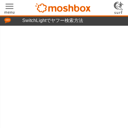
「つぶやき」の使い方
SwitchLightでヤフー検索方法
moshboxについて
moshる!とは
お問い合わせ
ニュースリリース
プライバシーポリシー
利用規約
広告掲載について