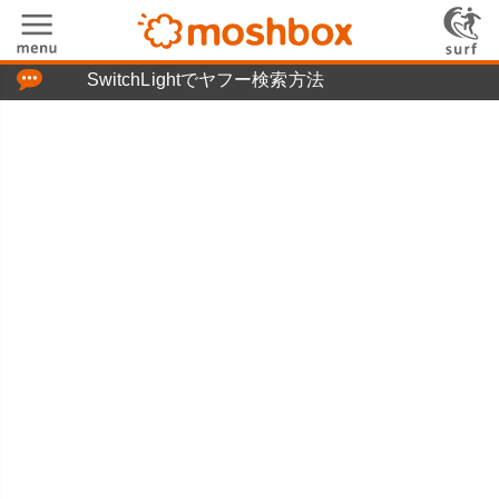
「つぶやき」の使い方
SwitchLightでヤフー検索方法
moshboxについて
moshる!とは
お問い合わせ
ニュースリリース
プライバシーポリシー
利用規約
広告掲載について