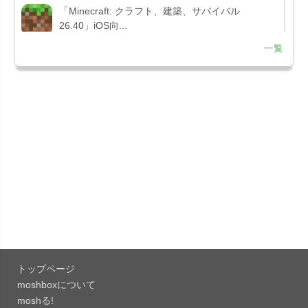
「Minecraft: クラフト、建築、サバイバル
26.40」iOS向...
一覧
「Google Chrome - ウェブブラウザ
151.0.7922....
「Microsoft Outlook 5.2630.0」iOS向け最新版...
「Google カレンダー 26.29.4」iOS向け最新版を
リリース。...
「Instagram 441.0.0」iOS向け最新版をリリー
ス。
「Google ドライブ - 安全なオンライン ストレー
ジ 4.2631...
トップページ
「Google 翻訳 10.31.311」iOS向け最新版をリリ
moshboxについて
ース。
moshる!