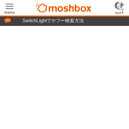
「つぶやき」の使い方
SwitchLightでヤフー検索方法
moshboxについて
moshる!とは
お問い合わせ
ニュースリリース
プライバシーポリシー
利用規約
広告掲載について