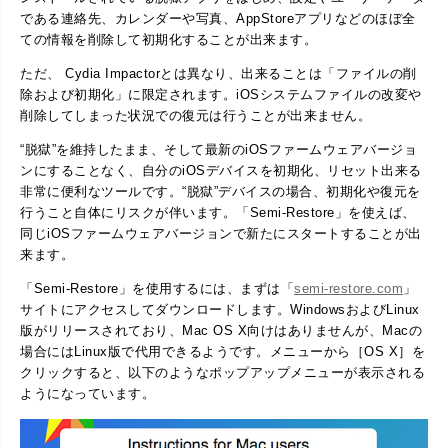
である連絡先、カレンダーや写真、AppStoreアプリなどのほぼ全
ての情報を削除して初期化することが出来ます。
ただ、 Cydia Impactorとは異なり、出来ることは「ファイルの削
除および初期化」に限定されます。iOSシステムファイルの改変や
削除してしまった状況での復元は行うことが出来ません。
“脱獄”を維持したまま、そして最新のiOSファームウェアバージョ
ンにすることなく、自分のiOSデバイスを初期化、リセット出来る
非常に便利なツールです。“脱獄”デバイスの場合、初期化や復元を
行うこと自体にリスクが伴います。「Semi-Restore」を使えば、
同じiOSファームウェアバージョンで新たにスタートすることが出
来ます。
「Semi-Restore」を使用するには、まずは「
semi-restore.com
」
サイトにアクセスしてダウンロードします。WindowsおよびLinux
版がリリースされており、Mac OS X向けはありませんが、Macの
場合にはLinux版で代用できるようです。メニューから［OS X］を
クリックすると、以下のようなポップアップメニューが表示される
ようになっています。