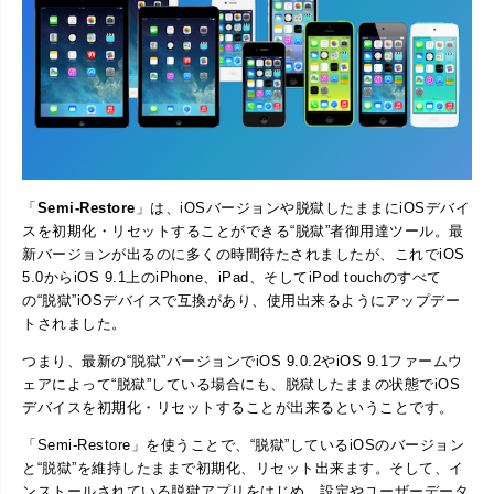
「
Semi-Restore
」は、iOSバージョンや脱獄したままにiOSデバイ
スを初期化・リセットすることができる“脱獄”者御用達ツール。最
新バージョンが出るのに多くの時間待たされましたが、これでiOS
5.0からiOS 9.1上のiPhone、iPad、そしてiPod touchのすべて
の“脱獄”iOSデバイスで互換があり、使用出来るようにアップデー
トされました。
つまり、最新の“脱獄”バージョンでiOS 9.0.2やiOS 9.1ファームウ
ェアによって“脱獄”している場合にも、脱獄したままの状態でiOS
デバイスを初期化・リセットすることが出来るということです。
「Semi-Restore」を使うことで、“脱獄”しているiOSのバージョン
と“脱獄”を維持したままで初期化、リセット出来ます。そして、イ
ンストールされている脱獄アプリをはじめ、設定やユーザーデータ