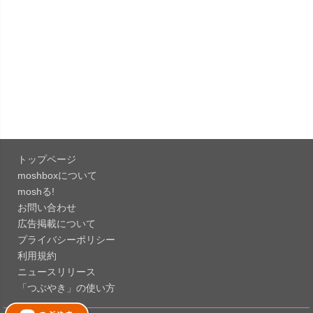
「LINE 26.12.0」iOS向け最新版をリリース。
Liguid G...
「Pokémon GO 0.423.1」iOS向け最新版をリリー
ス。
「OneDrive 26.134.0713」Mac向け最新版をリリ
ース。...
トップページ
「Microsoft OneDrive 18.6.7」iOS向け最新版を...
moshboxについて
moshる!
お問い合わせ
「Pokémon GO 0.423.0」iOS向け最新版をリリー
広告掲載について
ス。
プライバシーポリシー
「Evernote 11.28.2」Mac向け最新版をリリー
利用規約
ス。AIプロ...
ニュースリリース
「つぶやき」の使い方
「Minecraft: クラフト、建築、サバイバル