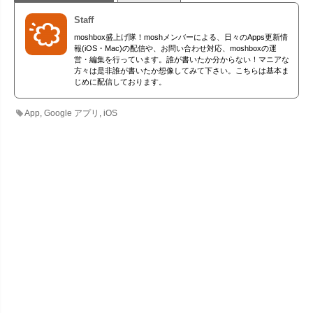
Staff
moshbox盛上げ隊！moshメンバーによる、日々のApps更新情
報(iOS・Mac)の配信や、お問い合わせ対応、moshboxの運
営・編集を行っています。誰が書いたか分からない！マニアな
方々は是非誰が書いたか想像してみて下さい。こちらは基本ま
じめに配信しております。
App
,
Google アプリ
,
iOS