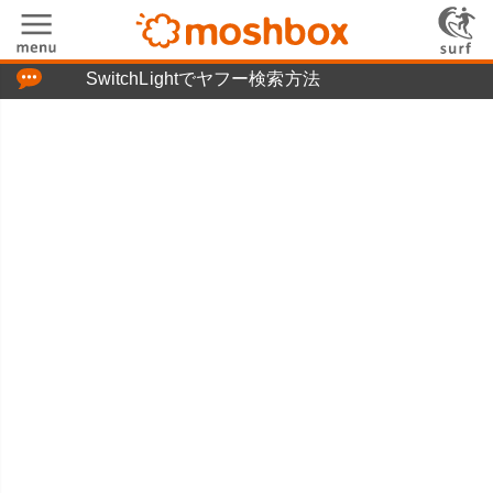
「つぶやき」の使い方
SwitchLightでヤフー検索方法
moshboxについて
moshる!とは
お問い合わせ
ニュースリリース
プライバシーポリシー
利用規約
広告掲載について