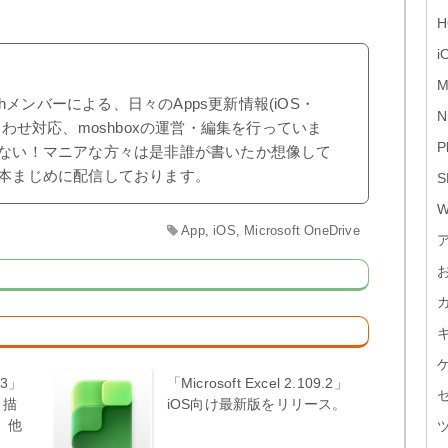
H
i
M
shメンバーによる、日々のApps更新情報(iOS・
N
合わせ対応、moshboxの運営・編集を行っていま
P
ない！マニアな方々は是非誰が書いたか想像して
本まじめに配信しております。
S
W
App
,
iOS
,
Microsoft OneDrive
.23」
「Microsoft Excel 2.109.2」
。描
iOS向け最新版をリリース。
、他