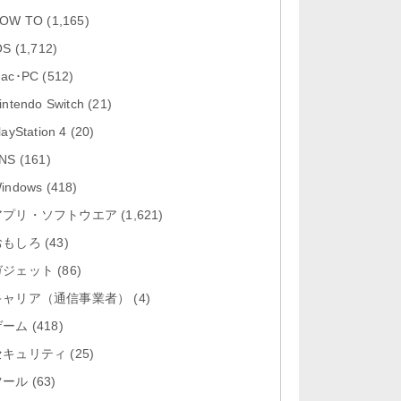
「Google カレンダー 26.29.4」iOS
OW TO
(1,165)
向け最新版をリリース。...
OS
(1,712)
「Instagram 441.0.0」iOS向け最新
ac･PC
(512)
版をリリース。
intendo Switch
(21)
「Google ドライブ - 安全なオンラ
layStation 4
(20)
イン ストレージ 4.2631...
NS
(161)
「Google 翻訳 10.31.311」iOS向
indows
(418)
け最新版をリリース。
アプリ・ソフトウエア
(1,621)
おもしろ
「Microsoft Excel 2.112.3」iOS向
(43)
け最新版をリリ...
ガジェット
(86)
キャリア（通信事業者）
(4)
ゲーム
(418)
セキュリティ
(25)
ツール
(63)