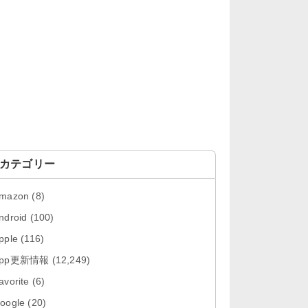
「OneDrive 26.134.0713」Mac向
け最新版をリリース。...
「Microsoft OneDrive 18.6.7」iOS
向け最新版を...
「Pokémon GO 0.423.0」iOS向け
最新版をリリース。
「Evernote 11.28.2」Mac向け最新
版をリリース。AIプロ...
カテゴリー
「Minecraft: クラフト、建築、サバ
mazon
(8)
イバル 26.40」iOS向...
ndroid
(100)
「Google Chrome - ウェブブラウ
pple
(116)
ザ 151.0.7922....
App更新情報
(12,249)
「Microsoft Outlook 5.2630.0」iOS
avorite
(6)
向け最新版...
oogle
(20)