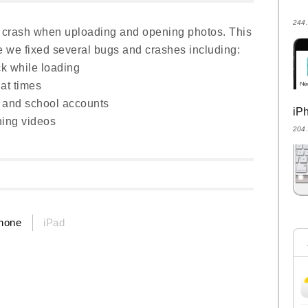
24
 crash when uploading and opening photos. This
se we fixed several bugs and crashes including:
ck while loading
at times
k and school accounts
i
ing videos
20
hone
iPad