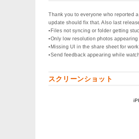
Thank you to everyone who reported a
update should fix that. Also last relea
•Files not syncing or folder getting stu
•Only low resolution photos appearing 
•Missing UI in the share sheet for wor
•Send feedback appearing while watch
スクリーンショット
iP