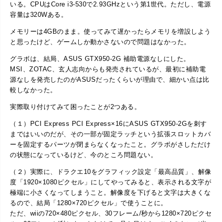
いる。CPUはCore i3-530で2.93GHzという第1世代。ただし、電源
容量は320Wある。
メモリーは4GBのまま。使ってみて遅かったらメモリを増設しよう
と思ったけど、ゲームしか動かさないので問題はなかった。
グラボは、結局、ASUS GTX950-2G 補助電源なしにした。
MSI、ZOTAC、玄人志向からも発売されているが、最初に補助電
源なしを発売したのがASUSだったくらいが理由で、細かい点は比
較しなかった。
実際取り付けてみて困ったことが2つある。
（１）PCI Express PCI Express×16にASUS GTX950-2Gを刺す
まではいいのだが、その一部が固定ラッチという拡張スロットカバ
ーを固定するパーツが閉まらなくなったこと。グラボがさしただけ
の状態になっているけど、今のところ問題ない。
（２）実際に、ドラクエ10をグラフィック設定「最高品質」、解像
度「1920×1080ピクセル」にしてやってみると、表示される文字が
極端に小さくなってしまうこと。解像度を下げると文字は大きくな
るので、結局「1280×720ピクセル」で使うことに。
ただ、wiiの720×480ピクセル、30フレーム/秒から1280×720ピクセ