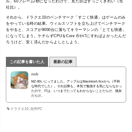
ル、60フレーム/秒になったわけで、見た目はすっごくきれい（当
社比）。
それから、ドラクエ10のベンチマーク「すごく快適」はゲームのみ
をやっている時の結果。ウィルスソフトを立ち上げてベンチマーク
をやると、スコアが9000台に落ちてキラーマシンの「とても快適」
になってしまう。ケチらずCPUをCore i5やi7にすればよかったんだ
ろうけど、安く済んだからよしとしよう。
この記事を書いた人
最新の記事
nob
MZ-80いじってました。アップルはMacintosh IIcxから（平和
な時代でした）。それ以降も、本気で勉強する気にならなかっ
たので、ITは、いつまでたってもわからないことだらけ、猫灰
だらけ。
ドラクエ10
,
自作PC