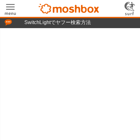
「つぶやき」の使い方
chLightでヤフー検索方法
moshboxについて
moshる!とは
お問い合わせ
ニュースリリース
プライバシーポリシー
利用規約
広告掲載について