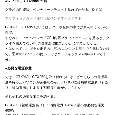
●GTX960、GTX950の性能
グラボの性能は、ベンチマークテストを見ればわかる。例えば、
グラフィックカード性能比較ベンチマークテスト
GTX960、GTX950というは、グラボ全体の中では真ん中くらいの
性能。
ちなみに、上のページの「CPU内蔵グラフィックス」を見ると、グ
ラボを積んでないPCの画像処理能力がいかに非力かわかる。
とはいっても、街中を走るのにF1のエンジンを積んでも無駄なだけ
で、通常のパソコンの使い方ではグラフィックス内蔵のCPUで十
分。
●必要な電源容量
では、GTX960、GTX950を取り付けるには、どのくらいの電源容
量を持ったパソコンが必要なのか。GTX950には補助電源ありもあ
り、補助電源なしより１割程度性能がいいらしい。
それぞれの必要な電力を調べると、
GTX960（補助電源あり）：消費電力 120W／最小限必要な電力
400W