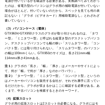
電源が付いているかを確認する必要がある。実際調べてみてわかっ
たのは、省電力型のパソコンはグラボ用の補助電源が付いていない
場合がほとんど。付いていないのだから、スペックを見ても何の表
記もない（「グラボ（ビデオカード）用補助電源なし」とわざわざ
書いていない）。
（3）パソコンケース（筐体）
GTX960やGTX950クラスのグラボが取り付けられるのは、「タワ
ー型」「ミニタワー型」と呼ばれる縦置き型のデスクトップパソコ
ン。デスクトップパソコンでも幅の狭い「スリムタワー型」「コン
パクト型」には取り付けられない。「スリムタワー型」のパソコン
の幅は100mmくらい。GTX950のサイズは、長さ211mmx幅
114mmx厚さ41mmある。
注１）
グラボの「長さ」「幅」「厚さ」はメーカーやサイトによっ
て、何が「幅」で何が「厚さ」なのかバラバラ）。
注２）
「ターワー型」「ミニタワー型」「コンパクト型」というの
はメーカーやパソコンを販売する会社が、それぞれ勝手に言ってい
るだけだから、グラボが収まるかはここに確認する必要がある。あ
くまで、中古パソコンを検索するときのキーワード。
（4）拡張スロット
グラボ用の拡張スロットは2スロット分必要になる。グラボにはモ