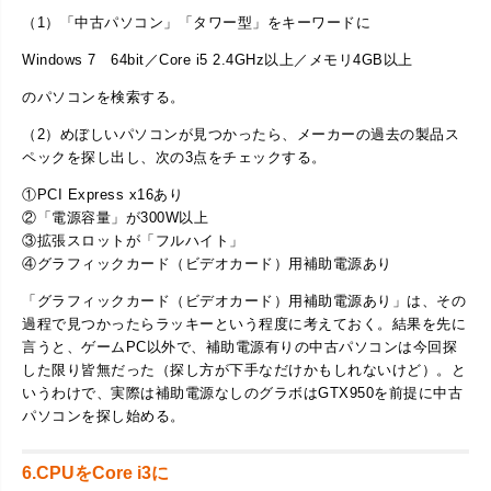
（1）「中古パソコン」「タワー型」をキーワードに
Windows 7 64bit／Core i5 2.4GHz以上／メモリ4GB以上
のパソコンを検索する。
（2）めぼしいパソコンが見つかったら、メーカーの過去の製品ス
ペックを探し出し、次の3点をチェックする。
①PCI Express x16あり
②「電源容量」が300W以上
③拡張スロットが「フルハイト」
④グラフィックカード（ビデオカード）用補助電源あり
「グラフィックカード（ビデオカード）用補助電源あり」は、その
過程で見つかったらラッキーという程度に考えておく。結果を先に
言うと、ゲームPC以外で、補助電源有りの中古パソコンは今回探
した限り皆無だった（探し方が下手なだけかもしれないけど）。と
いうわけで、実際は補助電源なしのグラボはGTX950を前提に中古
パソコンを探し始める。
6.CPUをCore i3に