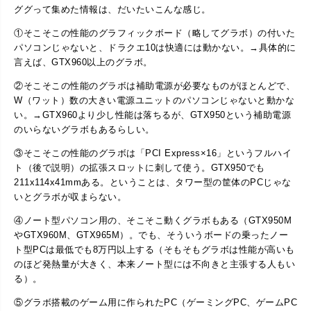
ググって集めた情報は、だいたいこんな感じ。
①そこそこの性能のグラフィックボード（略してグラボ）の付いた
パソコンじゃないと、ドラクエ10は快適には動かない。→具体的に
言えば、GTX960以上のグラボ。
②そこそこの性能のグラボは補助電源が必要なものがほとんどで、
W（ワット）数の大きい電源ユニットのパソコンじゃないと動かな
い。→GTX960より少し性能は落ちるが、GTX950という補助電源
のいらないグラボもあるらしい。
③そこそこの性能のグラボは「PCI Express×16」というフルハイ
ト（後で説明）の拡張スロットに刺して使う。GTX950でも
211x114x41mmある。ということは、タワー型の筐体のPCじゃな
いとグラボが収まらない。
④ノート型パソコン用の、そこそこ動くグラボもある（GTX950M
やGTX960M、GTX965M）。でも、そういうボードの乗ったノー
ト型PCは最低でも8万円以上する（そもそもグラボは性能が高いも
のほど発熱量が大きく、本来ノート型には不向きと主張する人もい
る）。
⑤グラボ搭載のゲーム用に作られたPC（ゲーミングPC、ゲームPC