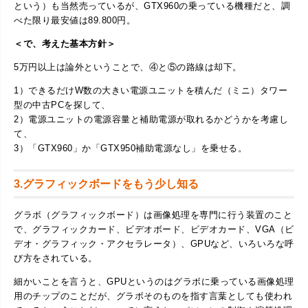
という）も当然売っているが、GTX960の乗っている機種だと、調
べた限り最安値は89.800円。
＜で、考えた基本方針＞
5万円以上は論外ということで、④と⑤の路線は却下。
1）できるだけW数の大きい電源ユニットを積んだ（ミニ）タワー
型の中古PCを探して、
2）電源ユニットの電源容量と補助電源が取れるかどうかを考慮し
て、
3）「GTX960」か「GTX950補助電源なし」を乗せる。
3.グラフィックボードをもう少し知る
グラボ（グラフィックボード）は画像処理を専門に行う装置のこと
で、グラフィックカード、ビデオボード、ビデオカード、VGA（ビ
デオ・グラフィック・アクセラレータ）、GPUなど、いろいろな呼
び方をされている。
細かいことを言うと、GPUというのはグラボに乗っている画像処理
用のチップのことだが、グラボそのものを指す言葉としても使われ