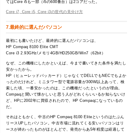
てはCore i5も一部（i5の600番台）は2コアだった。
Core i7, Core i5, Core i3の世代の見分け方
7.最終的に選んだパソコン
最初にも書いたけど、最終的に選んだパソコンは、
HP Compaq 8100 Elite CMT
Core i3 2.93GHz/メモリ4GB/HD250GB/Win7（62bit）
なぜ、この機種にしたかといえば、今まで書いてきた条件を満たし
安かったから。
HP（ヒューレッドパッカード）じゃなくてDELLでもNECでもよか
ったのだけれど、ミニタワー型で電源容量が300W以上あって、検
索した頃、一番安かったのは、この機種だったというのが理由。
Compaqと聞いて懐かしいと思う人がどれくらいいるか知らないけ
ど、HPに2002年に買収されたので、HP Compaqになっているの
だ。
それはともかく、中古のHP Compaq 8100 Eliteというのはたぶん
リースUPしたパソコン。中古市場に流れてくる安いパソコンはリ
ースが終わったものがほとんどで、発売からあ5年程度は経過して