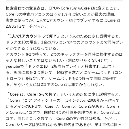
検索過程での変更点は、CPUをCore i5からCore i3に変えたこと。
Core i3の中古パソコンのほうが1万円は安いことが最大の理由。
実際に使ってが、1人で1アカウントだけでプレイするにはCore i3
2.93GHzで十分だった。
「1人で1アカウントって何？」
という人のために少し説明すると、
ドラクエ10の場合、1台のパソコンで4つのアカウントまで同時プレ
イができるようになっている。
アカウントを2つ持って、2つのキャラクターを同時に操作するのは
そんな難しいことではないらしい（別にやりたくないけど）。
youtubeで「ドラクエ10 2垢同時プレイ」と検索すれば出てく
る。画面に窓を２つ開いて、起動する窓ごとにゲームパッド（コン
トローラ）を設定して、ゲームパッドを2つ持って同時に操作す
る。そういう人には2コアのCore i3は非力かもしれない。
「Core i3、Core i5って何？」
という人のために少し説明すると、
「Core i（コア アイ）シリーズ」はインテルが2008年から作って
いるメインのCPUで、Core i7、Core i5、Core i3がある。Core i7
とCore i5は4コアで、同時に4つの計算を処理できる。Core i3は2
コア。同じクロック数でも、Core i3の方が性能は劣る。ただし、
Core iシリーズは第1世代から第6世代まであるが、第１世代に限っ