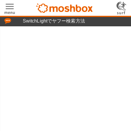
「つぶやき」の使い方
SwitchLightでヤフー検索方法
moshboxについて
moshる!とは
お問い合わせ
ニュースリリース
プライバシーポリシー
利用規約
広告掲載について