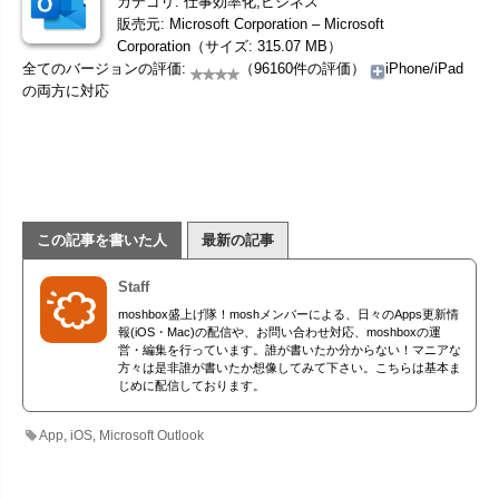
カテゴリ: 仕事効率化,ビジネス
販売元: Microsoft Corporation – Microsoft
Corporation（サイズ: 315.07 MB）
全てのバージョンの評価:
（96160件の評価）
iPhone/iPad
の両方に対応
この記事を書いた人
最新の記事
Staff
moshbox盛上げ隊！moshメンバーによる、日々のApps更新情
報(iOS・Mac)の配信や、お問い合わせ対応、moshboxの運
営・編集を行っています。誰が書いたか分からない！マニアな
方々は是非誰が書いたか想像してみて下さい。こちらは基本ま
じめに配信しております。
App
,
iOS
,
Microsoft Outlook