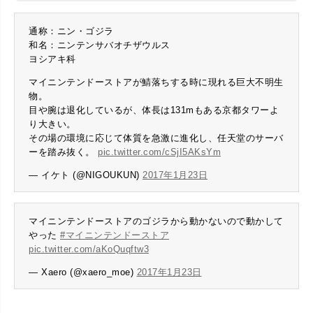
通称：ニン・ゴジラ
和名：ニンテンサバオチザウルス
ヨシアキ科
マイニンテンドーストアが鯖落ちする時に現れる巨大不明生
物。
目や腕は退化しているが、体長は131mもある京都タワーよ
り大きい。
その場の環境に応じて体質を急激に進化し、任天堂のサーバ
ーを踏み抜く。
pic.twitter.com/cSjI5AKsYm
— イケト (@NIGOUKUN)
2017年1月23日
マイニンテンドーストアのゴジラから動かないので動かして
やった
#マイニンテンドーストア
pic.twitter.com/aKoQuqftw3
— Xaero (@xaero_moe)
2017年1月23日