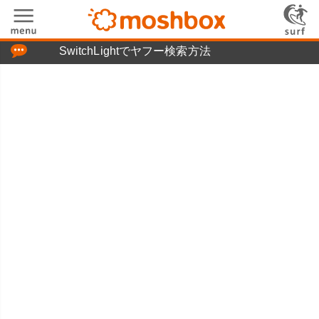
「つぶやき」の使い方
SwitchLightでヤフー検索方法
moshboxについて
moshる!とは
お問い合わせ
ニュースリリース
プライバシーポリシー
利用規約
広告掲載について