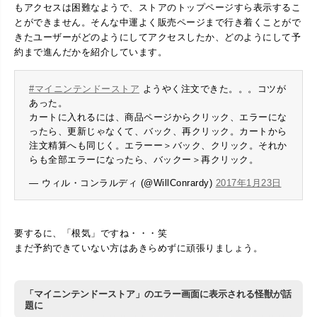
もアクセスは困難なようで、ストアのトップページすら表示するこ
とができません。そんな中運よく販売ページまで行き着くことがで
きたユーザーがどのようにしてアクセスしたか、どのようにして予
約まで進んだかを紹介しています。
#マイニンテンドーストア
ようやく注文できた。。。コツが
あった。
カートに入れるには、商品ページからクリック、エラーにな
ったら、更新じゃなくて、バック、再クリック。カートから
注文精算へも同じく。エラーー＞バック、クリック。それか
らも全部エラーになったら、バックー＞再クリック。
— ウィル・コンラルディ (@WillConrardy)
2017年1月23日
要するに、「根気」ですね・・・笑
まだ予約できていない方はあきらめずに頑張りましょう。
「マイニンテンドーストア」のエラー画面に表示される怪獣が話
題に