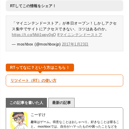
RTしてこの情報をシェア！
「マイニンテンドーストア」が本日オープン！しかしアクセ
ス集中でサイトにアクセスできない、コツはあるのか。
https://t.co/Mdi1wpy0gQ
#マイニンテンドーストア
— moshbox (@moshboxjp)
2017年1月23日
RTってなに？という方はこちら！
リツイート（RT）の使い方
この記事を書いた人
最新の記事
こーすけ
趣味はゲーム。得意なことはおしゃべり。好きなことは寝るこ
と。 moshboxでは、自分がハマったものや困ったことなどを