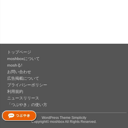
リリース。...
「Instagram 441.0.0」iOS向け最新版をリリー
ス。
「Google ドライブ - 安全なオンライン ストレー
ジ 4.2631...
トップページ
「Google 翻訳 10.31.311」iOS向け最新版をリリ
moshboxについて
ース。
moshる!
お問い合わせ
「Microsoft Excel 2.112.3」iOS向け最新版をリ
広告掲載について
リ...
プライバシーポリシー
「Microsoft PowerPoint 2.112.3」iOS向け最...
利用規約
ニュースリリース
「つぶやき」の使い方
「Microsoft Word 2.112.3」iOS向け最新版をリリ
ー...
WordPress Theme
Simplicity
Copyright©
moshbox
All Rights Reserved.
「Firefox 高速・プライベートなブラウザー