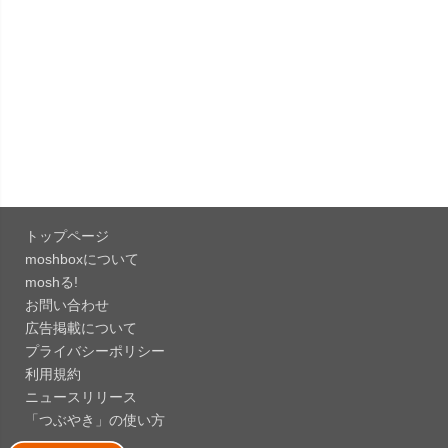
ス。
「OneDrive 26.134.0713」Mac向け最新版をリリ
ース。...
「Microsoft OneDrive 18.6.7」iOS向け最新版を...
「Pokémon GO 0.423.0」iOS向け最新版をリリー
ス。
トップページ
「Evernote 11.28.2」Mac向け最新版をリリー
moshboxについて
ス。AIプロ...
moshる!
お問い合わせ
「Minecraft: クラフト、建築、サバイバル
広告掲載について
26.40」iOS向...
プライバシーポリシー
「Google Chrome - ウェブブラウザ
利用規約
151.0.7922....
ニュースリリース
「つぶやき」の使い方
「Microsoft Outlook 5.2630.0」iOS向け最新版...