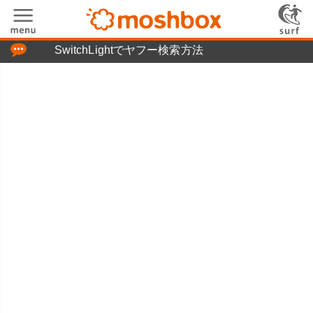
「つぶやき」の使い方
SwitchLightでヤフー検索方法
moshboxについて
moshる!とは
お問い合わせ
ニュースリリース
プライバシーポリシー
利用規約
広告掲載について