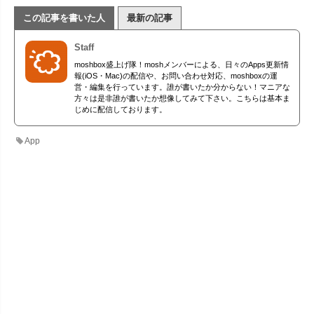
この記事を書いた人
最新の記事
Staff
moshbox盛上げ隊！moshメンバーによる、日々のApps更新情
報(iOS・Mac)の配信や、お問い合わせ対応、moshboxの運
営・編集を行っています。誰が書いたか分からない！マニアな
方々は是非誰が書いたか想像してみて下さい。こちらは基本ま
じめに配信しております。
App