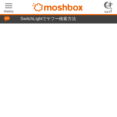
「つぶやき」の使い方
SwitchLightでヤフー検索方法
moshboxについて
moshる!とは
お問い合わせ
ニュースリリース
プライバシーポリシー
利用規約
広告掲載について