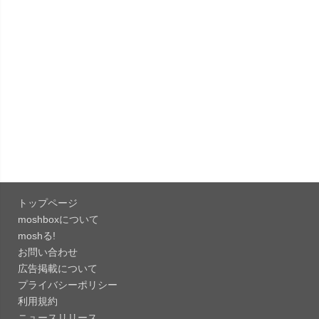
「X 12.15」iOS向け最新版をリリース。
「LINE 26.12.0」iOS向け最新版をリリース。
Liguid G...
「Pokémon GO 0.423.1」iOS向け最新版をリリー
ス。
「OneDrive 26.134.0713」Mac向け最新版をリリ
ース。...
トップページ
「Microsoft OneDrive 18.6.7」iOS向け最新版を...
moshboxについて
moshる!
お問い合わせ
「Pokémon GO 0.423.0」iOS向け最新版をリリー
広告掲載について
ス。
プライバシーポリシー
「Evernote 11.28.2」Mac向け最新版をリリー
利用規約
ス。AIプロ...
ニュースリリース