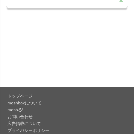
一覧
「Google Chrome - ウェブブラウザ
151.0.7922....
「Microsoft Outlook 5.2630.0」iOS向け最新版...
「Google カレンダー 26.29.4」iOS向け最新版を
リリース。...
「Instagram 441.0.0」iOS向け最新版をリリー
ス。
「Google ドライブ - 安全なオンライン ストレー
ジ 4.2631...
トップページ
「Google 翻訳 10.31.311」iOS向け最新版をリリ
moshboxについて
ース。
moshる!
お問い合わせ
「Microsoft Excel 2.112.3」iOS向け最新版をリ
広告掲載について
リ...
プライバシーポリシー