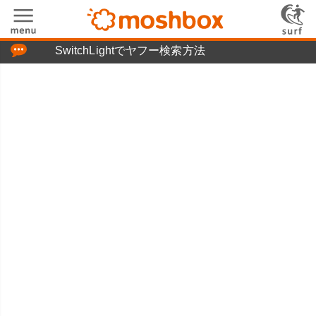
「つぶやき」の使い方
SwitchLightでヤフー検索方法
moshboxについて
moshる!とは
お問い合わせ
ニュースリリース
プライバシーポリシー
利用規約
広告掲載について