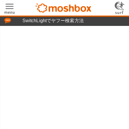
「つぶやき」の使い方
SwitchLightでヤフー検索方法
moshboxについて
moshる!とは
お問い合わせ
ニュースリリース
プライバシーポリシー
利用規約
広告掲載について