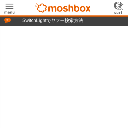
「つぶやき」の使い方
SwitchLightでヤフー検索方法
moshboxについて
moshる!とは
お問い合わせ
ニュースリリース
プライバシーポリシー
利用規約
広告掲載について