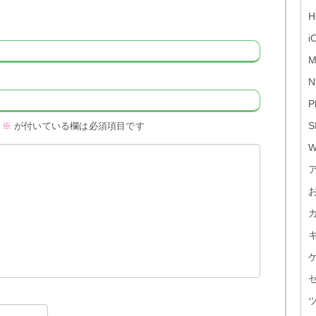
H
i
M
N
P
S
※
が付いている欄は必須項目です
W