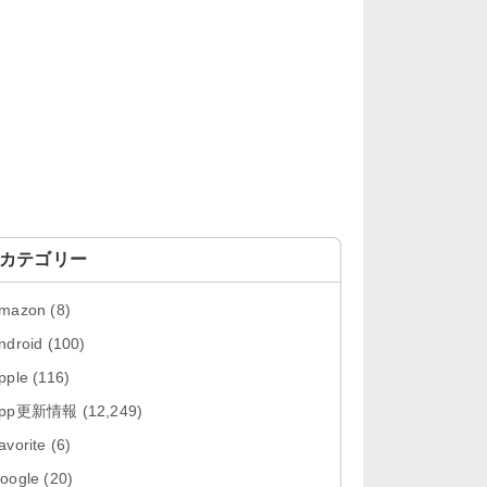
「OneDrive 26.134.0713」Mac向
け最新版をリリース。...
「Microsoft OneDrive 18.6.7」iOS
向け最新版を...
「Pokémon GO 0.423.0」iOS向け
最新版をリリース。
「Evernote 11.28.2」Mac向け最新
版をリリース。AIプロ...
カテゴリー
「Minecraft: クラフト、建築、サバ
mazon
(8)
イバル 26.40」iOS向...
ndroid
(100)
「Google Chrome - ウェブブラウ
pple
(116)
ザ 151.0.7922....
App更新情報
(12,249)
「Microsoft Outlook 5.2630.0」iOS
avorite
(6)
向け最新版...
oogle
(20)