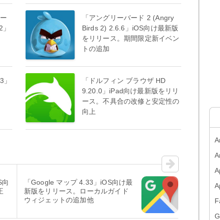
レー
「アングリーバード 2 (Angry
2」
Birds 2) 2.6.6」iOS向け最新版
。
をリリース。期間限定新イベン
トの追加
.83」
「ドルフィン ブラウザ HD
。
9.20.0」iPad向け最新版をリリ
ース。不具合の改修と安定性の
向上
A
A
A
OS向
「Google マップ 4.33」iOS向け最
正
新版をリリース。ローカルガイド
ウィジェットの追加他
F
G