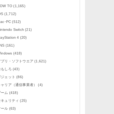
「Google カレンダー 26.29.4」iOS
OW TO
(1,165)
向け最新版をリリース。...
OS
(1,712)
「Instagram 441.0.0」iOS向け最新
ac･PC
(512)
版をリリース。
intendo Switch
(21)
「Google ドライブ - 安全なオンラ
layStation 4
(20)
イン ストレージ 4.2631...
NS
(161)
「Google 翻訳 10.31.311」iOS向
indows
(418)
け最新版をリリース。
アプリ・ソフトウエア
(1,621)
おもしろ
「Microsoft Excel 2.112.3」iOS向
(43)
け最新版をリリ...
ガジェット
(86)
キャリア（通信事業者）
(4)
ゲーム
(418)
セキュリティ
(25)
ツール
(63)