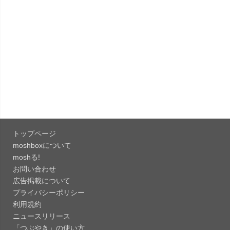
「Google Chrome - ウェブブラウザ
151.0.7922....
「Microsoft OneDrive 18.7.3」iOS向け最新版を...
「X 12.15」iOS向け最新版をリリース。
「LINE 26.12.0」iOS向け最新版をリリース。
Liguid G...
トップページ
「Pokémon GO 0.423.1」iOS向け最新版をリリー
moshboxについて
ス。
moshる!
お問い合わせ
「OneDrive 26.134.0713」Mac向け最新版をリリ
広告掲載について
ース。...
プライバシーポリシー
「Microsoft OneDrive 18.6.7」iOS向け最新版を...
利用規約
ニュースリリース
「つぶやき」の使い方