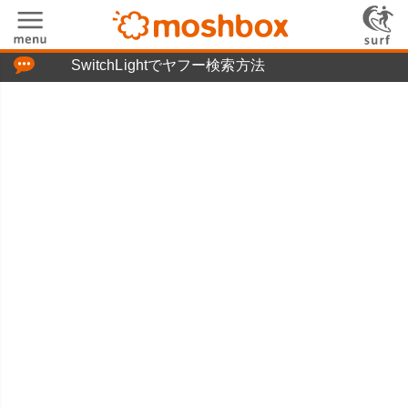
「つぶやき」の使い方
SwitchLightでヤフー検索方法
moshboxについて
moshる!とは
お問い合わせ
ニュースリリース
プライバシーポリシー
利用規約
広告掲載について