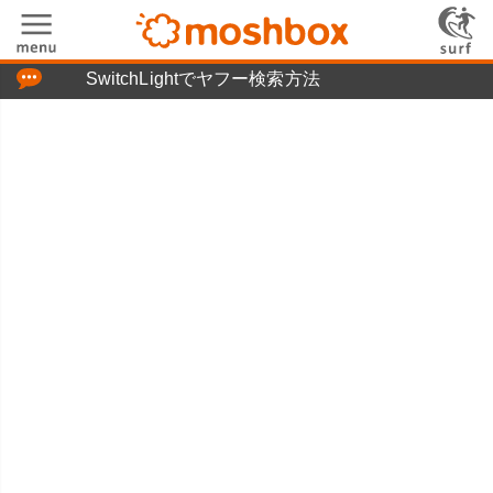
「つぶやき」の使い方
SwitchLightでヤフー検索方法
moshboxについて
moshる!とは
お問い合わせ
ニュースリリース
プライバシーポリシー
利用規約
広告掲載について