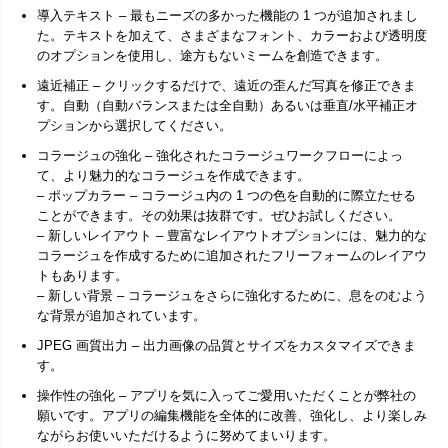
導入テキスト – 最もニーズの多かった機能の 1 つが追加されまし
た。テキストを加えて、さまざまなフォント、カラーおよび透明度
のオプションを使用し、途方もないミームを創造できます。
遠近補正 – クリックするだけで、遠近の歪んだ写真を修正できま
す。自動（自動バランスまたは全自動）あるいは垂直/水平補正オ
プションから選択してください。
コラージュの強化 – 強化されたコラージュワークフローによっ
て、より魅力的なコラージュを作成できます。
– ポップカラー – コラージュ内の 1 つの色を自動的に際立たせる
ことができます。その効果は抜群です。ぜひお試しください。
– 新しいレイアウト – 豊富なレイアウトオプションには、魅力的な
コラージュを作成するために追加されたフリーフォームのレイアウ
トもあります。
– 新しい背景 – コラージュをさらに強化するために、息をのむよう
な背景が追加されています。
JPEG 画質出力 – 出力画像の品質とサイズをカスタマイズできま
す。
操作性の強化 – アプリを気に入ってご愛用いただくことが弊社の
願いです。アプリの編集機能を全体的に改善、強化し、より楽しみ
ながらお使いいただけるように努めてまいります。