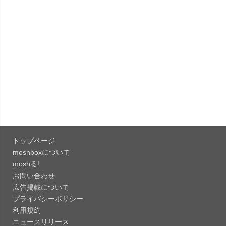
「B612 - 日常をもっとおしゃれにするカメラ
15.3.5」iOS向...
「Google Chrome - ウェブブラウザ
151.0.7922....
「Microsoft OneDrive 18.7.3」iOS向け最新版を...
「X 12.15」iOS向け最新版をリリース。
トップページ
「LINE 26.12.0」iOS向け最新版をリリース。
moshboxについて
Liguid G...
moshる!
お問い合わせ
「Pokémon GO 0.423.1」iOS向け最新版をリリー
広告掲載について
ス。
プライバシーポリシー
「OneDrive 26.134.0713」Mac向け最新版をリリ
利用規約
ース。...
ニュースリリース