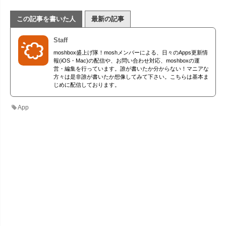
この記事を書いた人
最新の記事
Staff
moshbox盛上げ隊！moshメンバーによる、日々のApps更新情
報(iOS・Mac)の配信や、お問い合わせ対応、moshboxの運
営・編集を行っています。誰が書いたか分からない！マニアな
方々は是非誰が書いたか想像してみて下さい。こちらは基本ま
じめに配信しております。
App