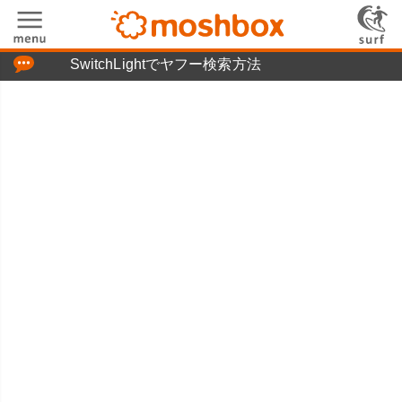
「つぶやき」の使い方
SwitchLightでヤフー検索方法
moshboxについて
moshる!とは
お問い合わせ
ニュースリリース
プライバシーポリシー
利用規約
広告掲載について