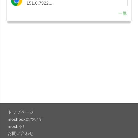
151.0.7922....
一覧
「Microsoft OneDrive 18.7.3」iOS向け最新版を...
「X 12.15」iOS向け最新版をリリース。
「LINE 26.12.0」iOS向け最新版をリリース。
Liguid G...
「Pokémon GO 0.423.1」iOS向け最新版をリリー
ス。
「OneDrive 26.134.0713」Mac向け最新版をリリ
ース。...
トップページ
「Microsoft OneDrive 18.6.7」iOS向け最新版を...
moshboxについて
moshる!
お問い合わせ
「Pokémon GO 0.423.0」iOS向け最新版をリリー