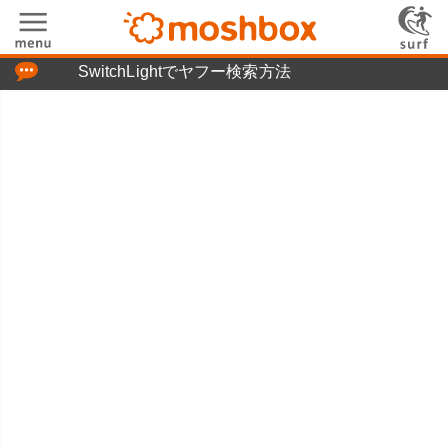
「つぶやき」の使い方
SwitchLightでヤフー検索方法
moshboxについて
moshる!とは
お問い合わせ
ニュースリリース
プライバシーポリシー
利用規約
広告掲載について