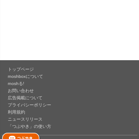
「LINE 26.12.0」iOS向け最新版をリリース。
Liguid G...
「Pokémon GO 0.423.1」iOS向け最新版をリリー
ス。
「OneDrive 26.134.0713」Mac向け最新版をリリ
ース。...
トップページ
「Microsoft OneDrive 18.6.7」iOS向け最新版を...
moshboxについて
moshる!
お問い合わせ
「Pokémon GO 0.423.0」iOS向け最新版をリリー
広告掲載について
ス。
プライバシーポリシー
「Evernote 11.28.2」Mac向け最新版をリリー
利用規約
ス。AIプロ...
ニュースリリース
「つぶやき」の使い方
「Minecraft: クラフト、建築、サバイバル
26.40」iOS向...