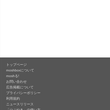
「Microsoft Outlook 5.2630.0」iOS向け最新版...
「Google カレンダー 26.29.4」iOS向け最新版を
リリース。...
「Instagram 441.0.0」iOS向け最新版をリリー
ス。
「Google ドライブ - 安全なオンライン ストレー
ジ 4.2631...
トップページ
「Google 翻訳 10.31.311」iOS向け最新版をリリ
moshboxについて
ース。
moshる!
お問い合わせ
「Microsoft Excel 2.112.3」iOS向け最新版をリ
広告掲載について
リ...
プライバシーポリシー
「Microsoft PowerPoint 2.112.3」iOS向け最...
利用規約
ニュースリリース
「つぶやき」の使い方