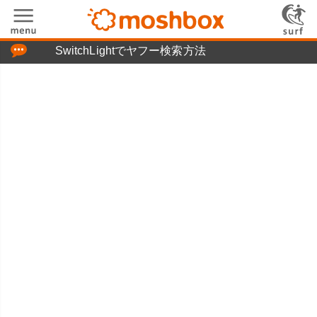
「つぶやき」の使い方
SwitchLightでヤフー検索方法
moshboxについて
moshる!とは
お問い合わせ
ニュースリリース
プライバシーポリシー
利用規約
広告掲載について