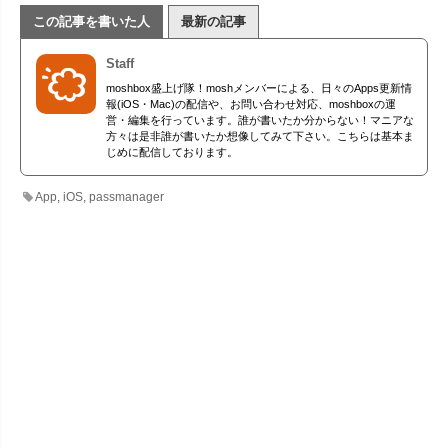
この記事を書いた人
最新の記事
Staff
moshbox盛上げ隊！moshメンバーによる、日々のApps更新情
報(iOS・Mac)の配信や、お問い合わせ対応、moshboxの運
営・編集を行っています。誰が書いたか分からない！マニアな
方々は是非誰が書いたか想像してみて下さい。こちらは基本ま
じめに配信しております。
App
,
iOS
,
passmanager