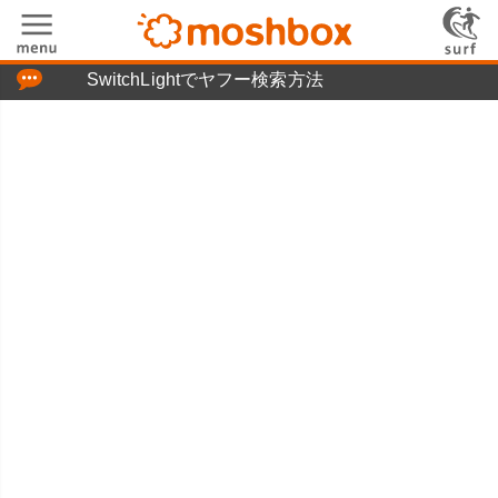
「つぶやき」の使い方
SwitchLightでヤフー検索方法
moshboxについて
moshる!とは
お問い合わせ
ニュースリリース
プライバシーポリシー
利用規約
広告掲載について