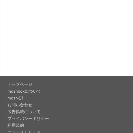
「X 12.15」iOS向け最新版をリリース。
「LINE 26.12.0」iOS向け最新版をリリース。
Liguid G...
「Pokémon GO 0.423.1」iOS向け最新版をリリー
ス。
「OneDrive 26.134.0713」Mac向け最新版をリリ
ース。...
トップページ
「Microsoft OneDrive 18.6.7」iOS向け最新版を...
moshboxについて
moshる!
お問い合わせ
「Pokémon GO 0.423.0」iOS向け最新版をリリー
広告掲載について
ス。
プライバシーポリシー
「Evernote 11.28.2」Mac向け最新版をリリー
利用規約
ス。AIプロ...
ニュースリリース