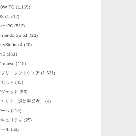
「Google カレンダー 26.29.4」iOS
OW TO
(1,165)
向け最新版をリリース。...
OS
(1,712)
「Instagram 441.0.0」iOS向け最新
ac･PC
(512)
版をリリース。
intendo Switch
(21)
「Google ドライブ - 安全なオンラ
layStation 4
(20)
イン ストレージ 4.2631...
NS
(161)
「Google 翻訳 10.31.311」iOS向
indows
(418)
け最新版をリリース。
アプリ・ソフトウエア
(1,621)
おもしろ
「Microsoft Excel 2.112.3」iOS向
(43)
け最新版をリリ...
ガジェット
(86)
キャリア（通信事業者）
(4)
ゲーム
(418)
セキュリティ
(25)
ツール
(63)