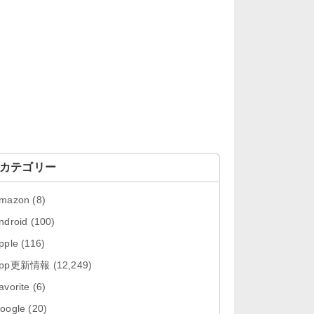
「OneDrive 26.134.0713」Mac向
け最新版をリリース。...
「Microsoft OneDrive 18.6.7」iOS
向け最新版を...
「Pokémon GO 0.423.0」iOS向け
最新版をリリース。
「Evernote 11.28.2」Mac向け最新
版をリリース。AIプロ...
カテゴリー
「Minecraft: クラフト、建築、サバ
mazon
(8)
イバル 26.40」iOS向...
ndroid
(100)
「Google Chrome - ウェブブラウ
pple
(116)
ザ 151.0.7922....
App更新情報
(12,249)
「Microsoft Outlook 5.2630.0」iOS
avorite
(6)
向け最新版...
oogle
(20)