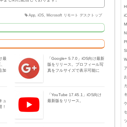
H
App
,
iOS
,
Microsoft リモート デスクトップ
i
M
N
P
S
向け最
「Google+ 5.7.0」iOS向け最新
W
正、
版をリリース。プロフィール写
追加
真をフルサイズで表示可能に
「YouTube 17.45.1」iOS向け
セキュ
最新版をリリース。
開！