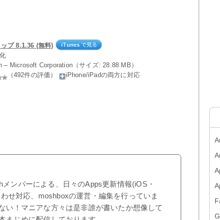
プ 8.1.36 (無料)
率化
on – Microsoft Corporation（サイズ: 28.88 MB）
（492件の評価）
iPhone/iPadの両方に対応
A
A
A
shメンバーによる、日々のApps更新情報(iOS・
合わせ対応、moshboxの運営・編集を行っていま
F
ない！マニアな方々は是非誰が書いたか想像して
G
本まじめに配信しております。