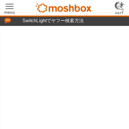
「つぶやき」の使い方
SwitchLightでヤフー検索方法
moshboxについて
moshる!とは
お問い合わせ
ニュースリリース
プライバシーポリシー
利用規約
広告掲載について