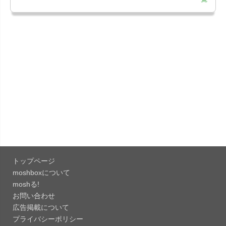
「Google Chrome - ウェブブラウザ
151.0.7922....
「Microsoft Outlook 5.2630.0」iOS向け最新版...
「Google カレンダー 26.29.4」iOS向け最新版を
リリース。...
「Instagram 441.0.0」iOS向け最新版をリリー
ス。
「Google ドライブ - 安全なオンライン ストレー
ジ 4.2631...
トップページ
「Google 翻訳 10.31.311」iOS向け最新版をリリ
moshboxについて
ース。
moshる!
お問い合わせ
「Microsoft Excel 2.112.3」iOS向け最新版をリ
広告掲載について
リ...
プライバシーポリシー