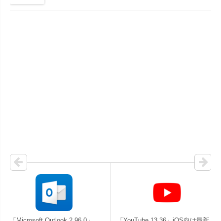
「Microsoft Outlook 2.96.0」
「YouTube 13.36」iOS向け最新