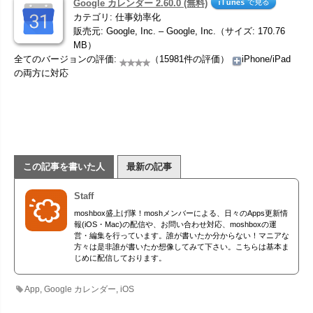
Google カレンダー 2.60.0 (無料)
カテゴリ: 仕事効率化
販売元: Google, Inc. – Google, Inc.（サイズ: 170.76
MB）
全てのバージョンの評価:
（15981件の評価）
iPhone/iPad
の両方に対応
この記事を書いた人
最新の記事
Staff
moshbox盛上げ隊！moshメンバーによる、日々のApps更新情
報(iOS・Mac)の配信や、お問い合わせ対応、moshboxの運
営・編集を行っています。誰が書いたか分からない！マニアな
方々は是非誰が書いたか想像してみて下さい。こちらは基本ま
じめに配信しております。
App
,
Google カレンダー
,
iOS