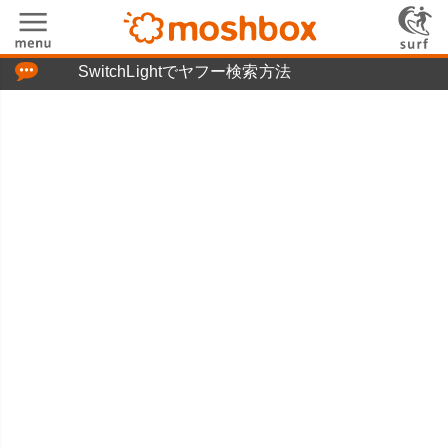
「つぶやき」の使い方
SwitchLightでヤフー検索方法
moshboxについて
moshる!とは
お問い合わせ
ニュースリリース
プライバシーポリシー
利用規約
広告掲載について