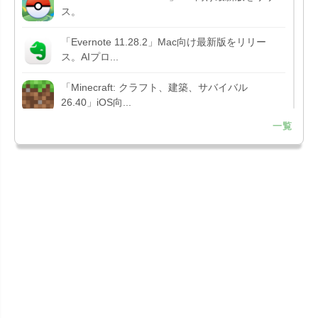
ス。
「Evernote 11.28.2」Mac向け最新版をリリー
ス。AIプロ...
「Minecraft: クラフト、建築、サバイバル
26.40」iOS向...
一覧
「Google Chrome - ウェブブラウザ
151.0.7922....
「Microsoft Outlook 5.2630.0」iOS向け最新版...
「Google カレンダー 26.29.4」iOS向け最新版を
リリース。...
「Instagram 441.0.0」iOS向け最新版をリリー
ス。
「Google ドライブ - 安全なオンライン ストレー