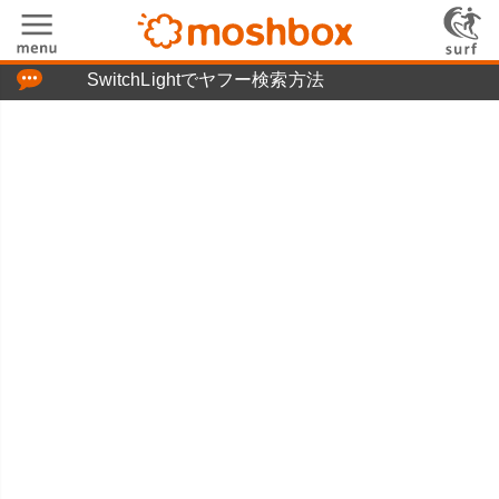
「つぶやき」の使い方
SwitchLightでヤフー検索方法
moshboxについて
moshる!とは
お問い合わせ
ニュースリリース
プライバシーポリシー
利用規約
広告掲載について