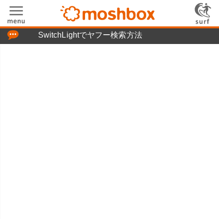
「つぶやき」の使い方
SwitchLightでヤフー検索方法
moshboxについて
moshる!とは
お問い合わせ
ニュースリリース
プライバシーポリシー
利用規約
広告掲載について