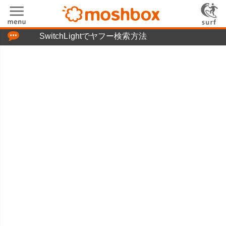
「つぶやき」の使い方
SwitchLightでヤフー検索方法
moshboxについて
moshる!とは
お問い合わせ
ニュースリリース
プライバシーポリシー
利用規約
広告掲載について