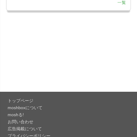
一覧
「LINE 26.12.0」iOS向け最新版をリリース。
Liguid G...
「Pokémon GO 0.423.1」iOS向け最新版をリリー
ス。
「OneDrive 26.134.0713」Mac向け最新版をリリ
ース。...
「Microsoft OneDrive 18.6.7」iOS向け最新版を...
「Pokémon GO 0.423.0」iOS向け最新版をリリー
ス。
トップページ
「Evernote 11.28.2」Mac向け最新版をリリー
moshboxについて
ス。AIプロ...
moshる!
お問い合わせ
「Minecraft: クラフト、建築、サバイバル
広告掲載について
26.40」iOS向...
プライバシーポリシー