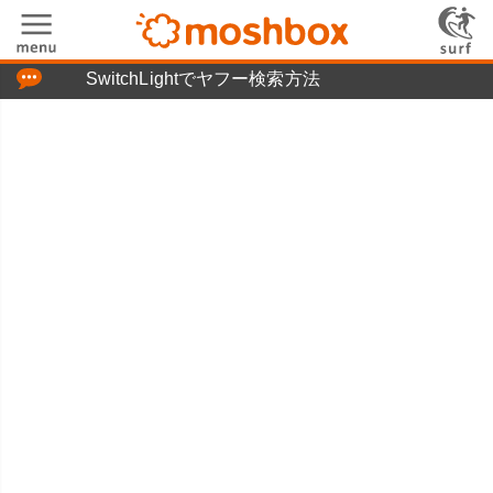
「つぶやき」の使い方
SwitchLightでヤフー検索方法
moshboxについて
moshる!とは
お問い合わせ
ニュースリリース
プライバシーポリシー
利用規約
広告掲載について