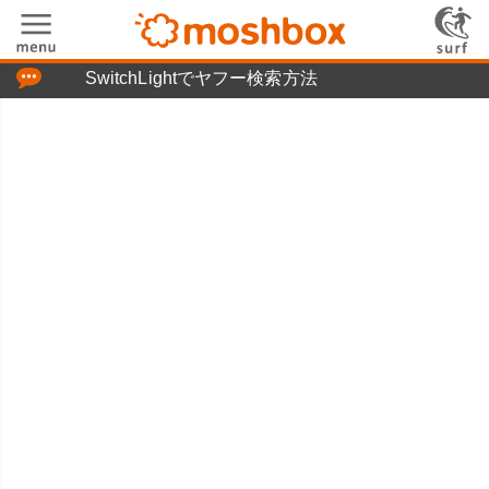
「つぶやき」の使い方
SwitchLightでヤフー検索方法
moshboxについて
moshる!とは
お問い合わせ
ニュースリリース
プライバシーポリシー
利用規約
広告掲載について