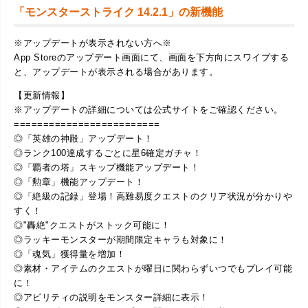
「モンスターストライク 14.2.1」の新機能
※アップデートが表示されない方へ※
App Storeのアップデート画面にて、画面を下方向にスワイプする
と、アップデートが表示される場合があります。
【更新情報】
※アップデートの詳細については公式サイトをご確認ください。
=========================
◎「英雄の神殿」アップデート！
◎ランク100達成するごとに星6確定ガチャ！
◎「覇者の塔」スキップ機能アップデート！
◎「勲章」機能アップデート！
◎「絶級の記録」登場！高難易度クエストのクリア状況が分かりや
すく！
◎"轟絶"クエストがストック可能に！
◎ラッキーモンスターが期間限定キャラも対象に！
◎「魂気」獲得量を増加！
◎素材・アイテムのクエストが曜日に関わらずいつでもプレイ可能
に！
◎アビリティの説明をモンスター詳細に表示！