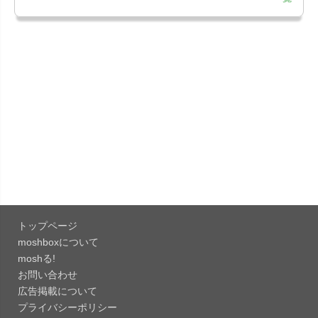
「Google Chrome - ウェブブラウザ
151.0.7922....
「Microsoft Outlook 5.2630.0」iOS向け最新版...
「Google カレンダー 26.29.4」iOS向け最新版を
リリース。...
「Instagram 441.0.0」iOS向け最新版をリリー
ス。
「Google ドライブ - 安全なオンライン ストレー
ジ 4.2631...
トップページ
「Google 翻訳 10.31.311」iOS向け最新版をリリ
moshboxについて
ース。
moshる!
お問い合わせ
「Microsoft Excel 2.112.3」iOS向け最新版をリ
広告掲載について
リ...
プライバシーポリシー