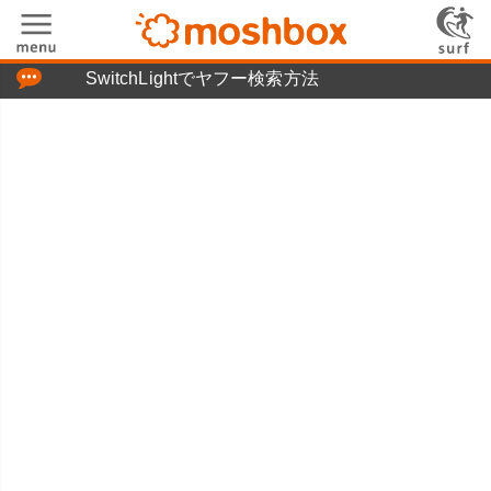
「つぶやき」の使い方
SwitchLightでヤフー検索方法
moshboxについて
moshる!とは
お問い合わせ
ニュースリリース
プライバシーポリシー
利用規約
広告掲載について