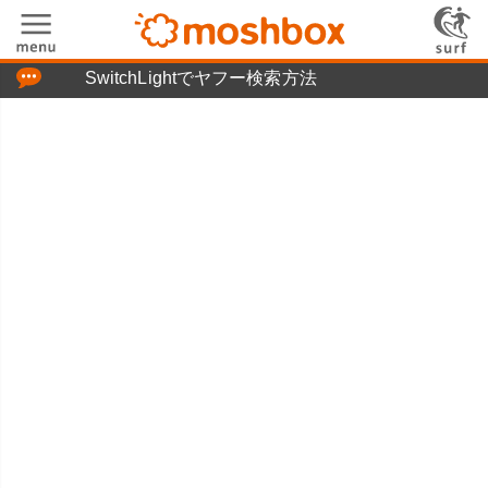
「つぶやき」の使い方
SwitchLightでヤフー検索方法
moshboxについて
moshる!とは
お問い合わせ
ニュースリリース
プライバシーポリシー
利用規約
広告掲載について