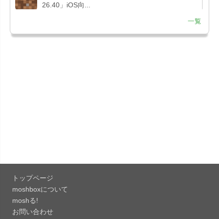
26.40」iOS向...
一覧
「Google Chrome - ウェブブラウザ
151.0.7922....
「Microsoft Outlook 5.2630.0」iOS向け最新版...
「Google カレンダー 26.29.4」iOS向け最新版を
リリース。...
「Instagram 441.0.0」iOS向け最新版をリリー
ス。
「Google ドライブ - 安全なオンライン ストレー
ジ 4.2631...
トップページ
「Google 翻訳 10.31.311」iOS向け最新版をリリ
moshboxについて
ース。
moshる!
お問い合わせ
「Microsoft Excel 2.112.3」iOS向け最新版をリ