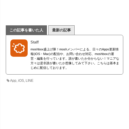
この記事を書いた人
最新の記事
Staff
moshbox盛上げ隊！moshメンバーによる、日々のApps更新情
報(iOS・Mac)の配信や、お問い合わせ対応、moshboxの運
営・編集を行っています。誰が書いたか分からない！マニアな
方々は是非誰が書いたか想像してみて下さい。こちらは基本ま
じめに配信しております。
App
,
iOS
,
LINE