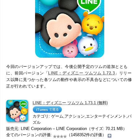
今回のバージョンアップでは、今後公開予定のツムの追加ととも
に、前回バージョン「
LINE：ディズニー ツムツム 1.72.3
」リリー
ス以降に見つかった各ツムの動作や表示の不具合などについての修
正が行われています。
LINE：ディズニー ツムツム 1.73.1 (無料)
カテゴリ: ゲーム,アクション,エンターテインメント,パ
ズル
販売元: LINE Corporation – LINE Corporation（サイズ: 70.21 MB）
全てのバージョンの評価:
（1458352件の評価）