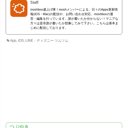
Staff
moshbox盛上げ隊！moshメンバーによる、日々のApps更新情
報(iOS・Mac)の配信や、お問い合わせ対応、moshboxの運
営・編集を行っています。誰が書いたか分からない！マニアな
方々は是非誰が書いたか想像してみて下さい。こちらは基本ま
じめに配信しております。
App
,
iOS
,
LINE：ディズニー ツムツム
つぶやき