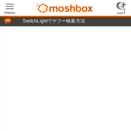
「つぶやき」の使い方
SwitchLightでヤフー検索方法
moshboxについて
moshる!とは
お問い合わせ
ニュースリリース
プライバシーポリシー
利用規約
広告掲載について