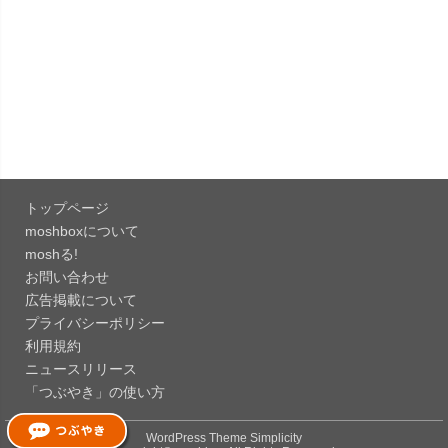
「LINE 26.12.0」iOS向け最新版をリリース。
Liguid G...
「Pokémon GO 0.423.1」iOS向け最新版をリリー
ス。
「OneDrive 26.134.0713」Mac向け最新版をリリ
ース。...
トップページ
「Microsoft OneDrive 18.6.7」iOS向け最新版を...
moshboxについて
moshる!
お問い合わせ
「Pokémon GO 0.423.0」iOS向け最新版をリリー
広告掲載について
ス。
プライバシーポリシー
「Evernote 11.28.2」Mac向け最新版をリリー
利用規約
ス。AIプロ...
ニュースリリース
「つぶやき」の使い方
「Minecraft: クラフト、建築、サバイバル
26.40」iOS向...
WordPress Theme
Simplicity