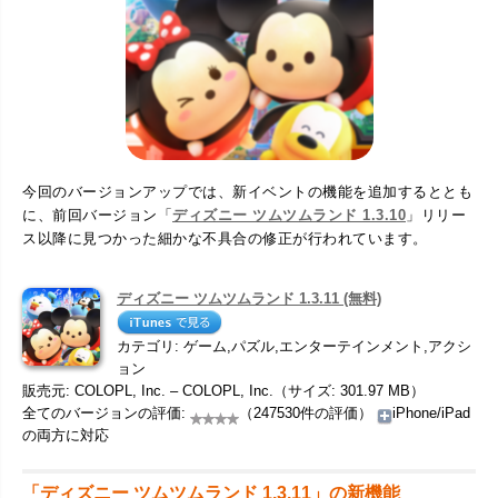
今回のバージョンアップでは、新イベントの機能を追加するととも
に、前回バージョン「
ディズニー ツムツムランド 1.3.10
」リリー
ス以降に見つかった細かな不具合の修正が行われています。
ディズニー ツムツムランド 1.3.11 (無料)
カテゴリ: ゲーム,パズル,エンターテインメント,アクシ
ョン
販売元: COLOPL, Inc. – COLOPL, Inc.（サイズ: 301.97 MB）
全てのバージョンの評価:
（247530件の評価）
iPhone/iPad
の両方に対応
「ディズニー ツムツムランド 1.3.11」の新機能