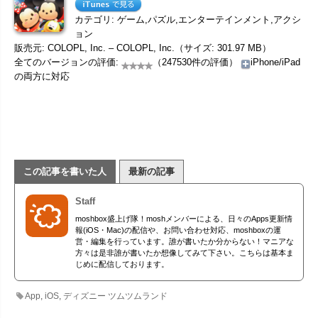
カテゴリ: ゲーム,パズル,エンターテインメント,アクシ
ョン
販売元: COLOPL, Inc. – COLOPL, Inc.（サイズ: 301.97 MB）
全てのバージョンの評価:
（247530件の評価）
iPhone/iPad
の両方に対応
この記事を書いた人
最新の記事
Staff
moshbox盛上げ隊！moshメンバーによる、日々のApps更新情
報(iOS・Mac)の配信や、お問い合わせ対応、moshboxの運
営・編集を行っています。誰が書いたか分からない！マニアな
方々は是非誰が書いたか想像してみて下さい。こちらは基本ま
じめに配信しております。
App
,
iOS
,
ディズニー ツムツムランド