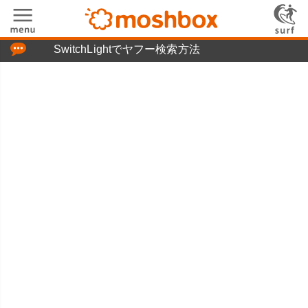
「つぶやき」の使い方
SwitchLightでヤフー検索方法
moshboxについて
moshる!とは
お問い合わせ
ニュースリリース
プライバシーポリシー
利用規約
広告掲載について