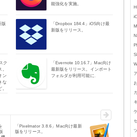
能強化を実施。
H
i
新版
「Dropbox 184.4」iOS向け最
M
新版をリリース。
N
P
S
3デスク
「Evernote 10.16.7」Mac向け
W
ス。
最新版をリリース。インポート
オン
フォルダが利用可能に.
きな
ど。
を
「Pixelmator 3.8.6」Mac向け最新
仮
版をリリース。