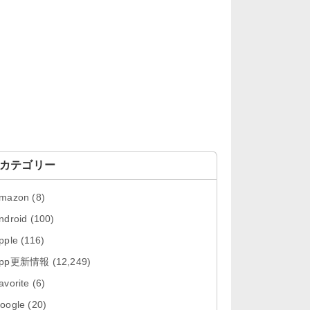
「OneDrive 26.134.0713」Mac向
け最新版をリリース。...
「Microsoft OneDrive 18.6.7」iOS
向け最新版を...
「Pokémon GO 0.423.0」iOS向け
最新版をリリース。
「Evernote 11.28.2」Mac向け最新
版をリリース。AIプロ...
カテゴリー
「Minecraft: クラフト、建築、サバ
mazon
(8)
イバル 26.40」iOS向...
ndroid
(100)
「Google Chrome - ウェブブラウ
pple
(116)
ザ 151.0.7922....
App更新情報
(12,249)
「Microsoft Outlook 5.2630.0」iOS
avorite
(6)
向け最新版...
oogle
(20)