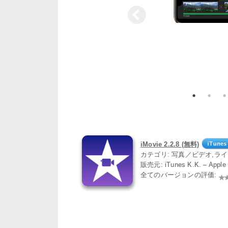
iMovie 2.2.8 (無料)
カテゴリ: 写真／ビデオ,ラ
販売元: iTunes K.K. – App
全てのバージョンの評価: