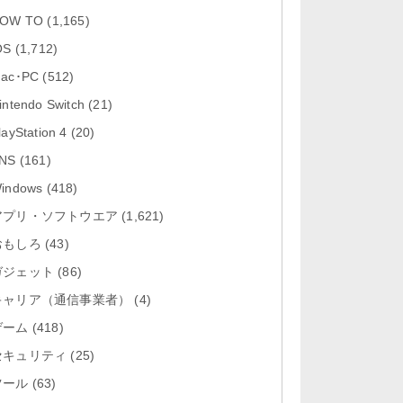
「Google カレンダー 26.29.4」iOS
OW TO
(1,165)
向け最新版をリリース。...
OS
(1,712)
「Instagram 441.0.0」iOS向け最新
ac･PC
(512)
版をリリース。
intendo Switch
(21)
「Google ドライブ - 安全なオンラ
layStation 4
(20)
イン ストレージ 4.2631...
NS
(161)
「Google 翻訳 10.31.311」iOS向
indows
(418)
け最新版をリリース。
アプリ・ソフトウエア
(1,621)
おもしろ
「Microsoft Excel 2.112.3」iOS向
(43)
け最新版をリリ...
ガジェット
(86)
キャリア（通信事業者）
(4)
ゲーム
(418)
セキュリティ
(25)
ツール
(63)