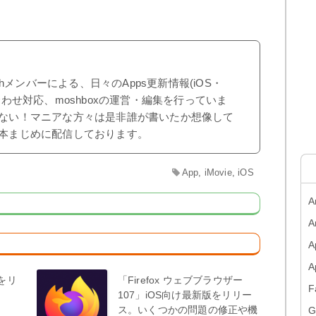
shメンバーによる、日々のApps更新情報(iOS・
合わせ対応、moshboxの運営・編集を行っていま
ない！マニアな方々は是非誰が書いたか想像して
本まじめに配信しております。
App
,
iMovie
,
iOS
A
A
A
版をリ
「Firefox ウェブブラウザー
F
107」iOS向け最新版をリリー
ス。いくつかの問題の修正や機
G