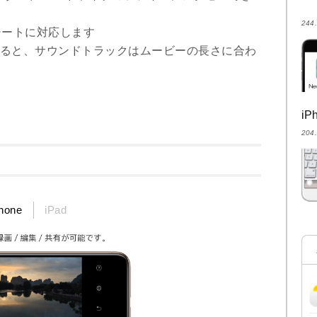
24
有シートに対応します
すると、サウンドトラックはムービーの長さに合わ
i
20
hone
iPad