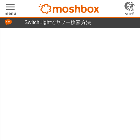
「つぶやき」の使い方
SwitchLightでヤフー検索方法
moshboxについて
moshる!とは
お問い合わせ
ニュースリリース
プライバシーポリシー
利用規約
広告掲載について