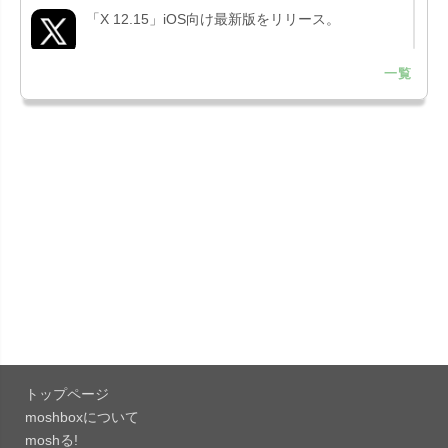
「X 12.15」iOS向け最新版をリリース。
一覧
「LINE 26.12.0」iOS向け最新版をリリース。
Liguid G...
「Pokémon GO 0.423.1」iOS向け最新版をリリー
ス。
「OneDrive 26.134.0713」Mac向け最新版をリリ
ース。...
「Microsoft OneDrive 18.6.7」iOS向け最新版を...
「Pokémon GO 0.423.0」iOS向け最新版をリリー
ス。
トップページ
「Evernote 11.28.2」Mac向け最新版をリリー
moshboxについて
ス。AIプロ...
moshる!