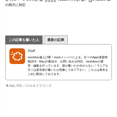
の両方に対応
この記事を書いた人
最新の記事
Staff
moshbox盛上げ隊！moshメンバーによる、日々のApps更新情
報(iOS・Mac)の配信や、お問い合わせ対応、moshboxの運
営・編集を行っています。誰が書いたか分からない！マニアな
方々は是非誰が書いたか想像してみて下さい。こちらは基本ま
じめに配信しております。
App
,
iOS
,
パズル＆ドラゴンズ