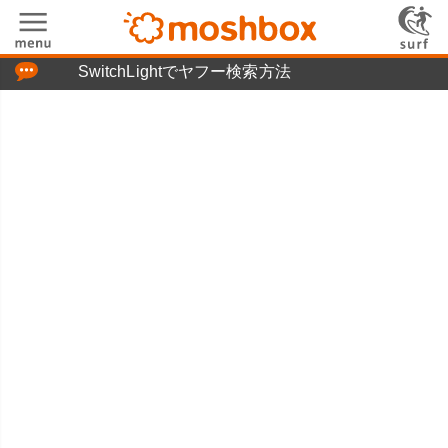
「つぶやき」の使い方
SwitchLightでヤフー検索方法
moshboxについて
moshる!とは
お問い合わせ
ニュースリリース
プライバシーポリシー
利用規約
広告掲載について