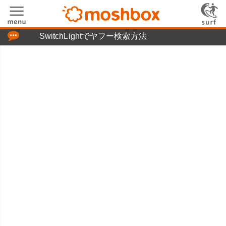
「つぶやき」の使い方
SwitchLightでヤフー検索方法
moshboxについて
moshる!とは
お問い合わせ
ニュースリリース
プライバシーポリシー
利用規約
広告掲載について