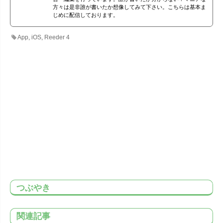
方々は是非誰が書いたか想像してみて下さい。こちらは基本ま
じめに配信しております。
App
,
iOS
,
Reeder 4
つぶやき
関連記事