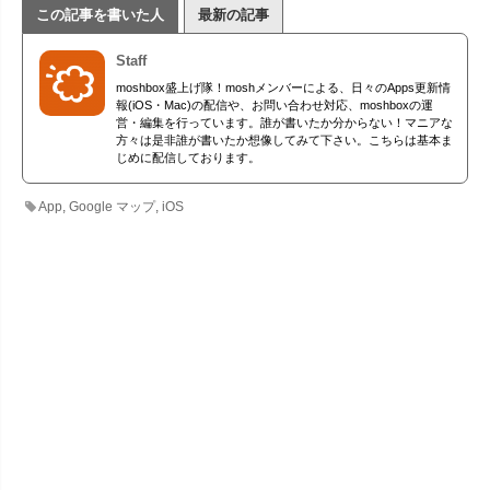
この記事を書いた人
最新の記事
Staff
moshbox盛上げ隊！moshメンバーによる、日々のApps更新情
報(iOS・Mac)の配信や、お問い合わせ対応、moshboxの運
営・編集を行っています。誰が書いたか分からない！マニアな
方々は是非誰が書いたか想像してみて下さい。こちらは基本ま
じめに配信しております。
App
,
Google マップ
,
iOS