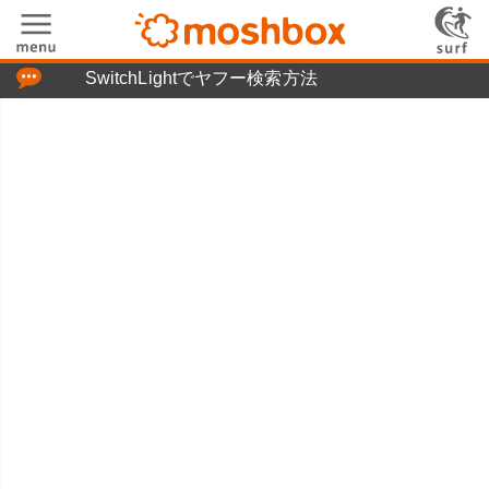
「つぶやき」の使い方
SwitchLightでヤフー検索方法
moshboxについて
moshる!とは
お問い合わせ
ニュースリリース
プライバシーポリシー
利用規約
広告掲載について