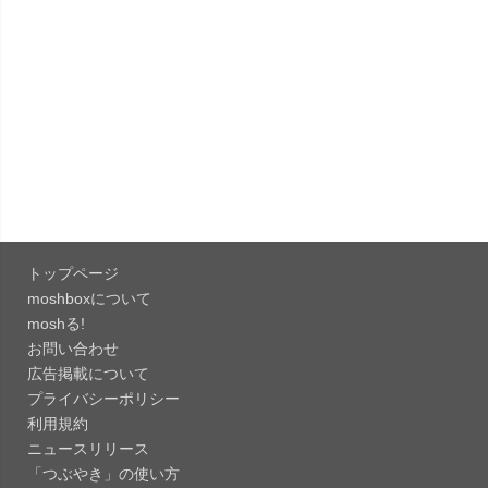
「B612 - 日常をもっとおしゃれにするカメラ
15.3.5」iOS向...
「Google Chrome - ウェブブラウザ
151.0.7922....
「Microsoft OneDrive 18.7.3」iOS向け最新版を...
「X 12.15」iOS向け最新版をリリース。
トップページ
「LINE 26.12.0」iOS向け最新版をリリース。
moshboxについて
Liguid G...
moshる!
お問い合わせ
「Pokémon GO 0.423.1」iOS向け最新版をリリー
広告掲載について
ス。
プライバシーポリシー
「OneDrive 26.134.0713」Mac向け最新版をリリ
利用規約
ース。...
ニュースリリース
「つぶやき」の使い方