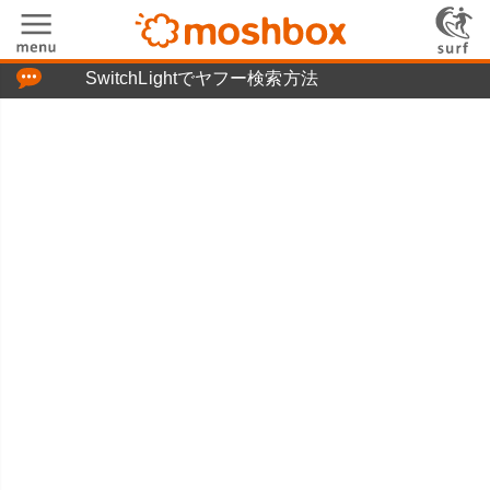
「つぶやき」の使い方
SwitchLightでヤフー検索方法
moshboxについて
moshる!とは
お問い合わせ
ニュースリリース
プライバシーポリシー
利用規約
広告掲載について