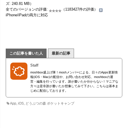
ズ: 240.81 MB）
全てのバージョンの評価:
（1183427件の評価）
iPhone/iPadの両方に対応
この記事を書いた人
最新の記事
Staff
moshbox盛上げ隊！moshメンバーによる、日々のApps更新情
報(iOS・Mac)の配信や、お問い合わせ対応、moshboxの運
営・編集を行っています。誰が書いたか分からない！マニアな
方々は是非誰が書いたか想像してみて下さい。こちらは基本ま
じめに配信しております。
App
,
iOS
,
どうぶつの森 ポケットキャンプ