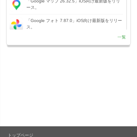
「Google マップ 26.32.5」iOS向け最新版をリリ
ース。
「Google フォト 7.87.0」iOS向け最新版をリリー
ス。
一覧
「Google アプリ 432.9」iOS向け最新版をリリー
ス。
「B612 - 日常をもっとおしゃれにするカメラ
15.3.5」iOS向...
「Google Chrome - ウェブブラウザ
151.0.7922....
「Microsoft OneDrive 18.7.3」iOS向け最新版を...
「X 12.15」iOS向け最新版をリリース。
トップページ