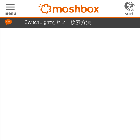
「つぶやき」の使い方
SwitchLightでヤフー検索方法
moshboxについて
moshる!とは
お問い合わせ
ニュースリリース
プライバシーポリシー
利用規約
広告掲載について