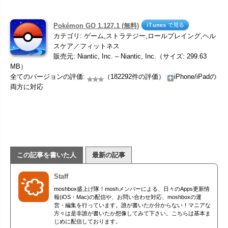
Pokémon GO 1.127.1 (無料)
カテゴリ: ゲーム,ストラテジー,ロールプレイング,ヘル
スケア／フィットネス
販売元: Niantic, Inc. – Niantic, Inc.（サイズ: 299.63
MB）
全てのバージョンの評価:
（182292件の評価）
iPhone/iPadの
両方に対応
この記事を書いた人
最新の記事
Staff
moshbox盛上げ隊！moshメンバーによる、日々のApps更新情
報(iOS・Mac)の配信や、お問い合わせ対応、moshboxの運
営・編集を行っています。誰が書いたか分からない！マニアな
方々は是非誰が書いたか想像してみて下さい。こちらは基本ま
じめに配信しております。